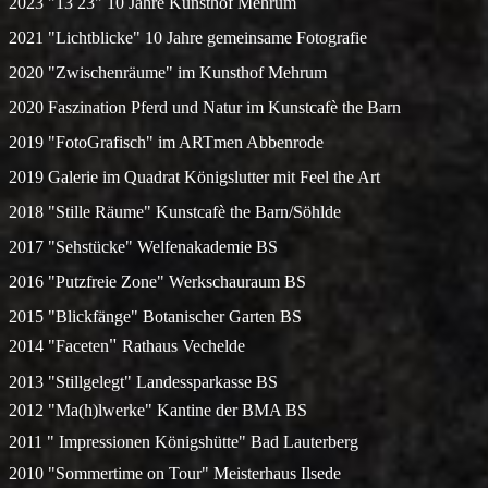
2023 "13 23" 10 Jahre Kunsthof Mehrum
2021 "Lichtblicke" 10 Jahre gemeinsame Fotografie
2020 "Zwischenräume" im Kunsthof Mehrum
2020 Faszination Pferd und Natur im Kunstcafè the Barn
2019 "FotoGrafisch" im ARTmen Abbenrode
2019 Galerie im Quadrat Königslutter mit Feel the Art
2018 "Stille Räume" Kunstcafè the Barn/Söhlde
2017 "Sehstücke" Welfenakademie BS
2016 "Putzfreie Zone" Werkschauraum BS
2015 "Blickfänge" Botanischer Garten BS
"
2014 "Faceten
Rathaus Vechelde
2013
"Stillgelegt" Landessparkasse BS
2012
"Ma(h)lwerke" Kantine der BMA BS
2011
" Impressionen Königshütte" Bad Lauterberg
2010 "Sommertime on Tour" Meisterhaus Ilsede